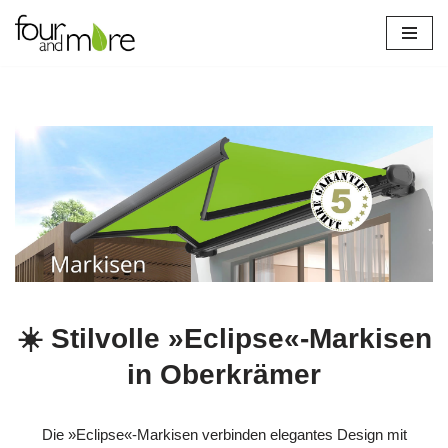
Zum
verl
Inhalt
springen
☀️ Stilvolle »Eclipse«-Markisen
in Oberkrämer
Die »Eclipse«-Markisen verbinden elegantes Design mit