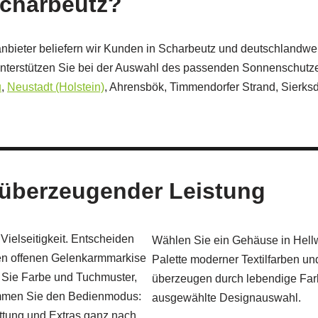
Scharbeutz?
bieter beliefern wir Kunden in Scharbeutz und deutschlandweit.
erstützen Sie bei der Auswahl des passenden Sonnenschutzes
u
,
Neustadt (Holstein)
, Ahrensbök, Timmendorfer Strand, Sierks
 überzeugender Leistung
Vielseitigkeit. Entscheiden
Wählen Sie ein Gehäuse in Hellw
hen offenen Gelenkarmmarkise
Palette moderner Textilfarben u
n Sie Farbe und Tuchmuster,
überzeugen durch lebendige Farb
timmen Sie den Bedienmodus:
ausgewählte Designauswahl.
ttung und Extras ganz nach