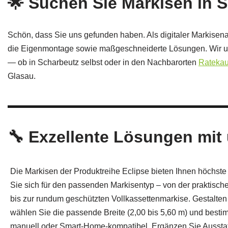
🌟 Suchen Sie Markisen in 
Schön, dass Sie uns gefunden haben. Als digitaler Markisenan
die Eigenmontage sowie maßgeschneiderte Lösungen. Wir unt
— ob in Scharbeutz selbst oder in den Nachbarorten
Rateka
Glasau.
🔧 Exzellente Lösungen mit
Die Markisen der Produktreihe Eclipse bieten Ihnen höchste 
Sie sich für den passenden Markisentyp – von der praktisc
bis zur rundum geschützten Vollkassettenmarkise. Gestalte
wählen Sie die passende Breite (2,00 bis 5,60 m) und bes
manuell oder Smart‑Home‑kompatibel. Ergänzen Sie Aussta