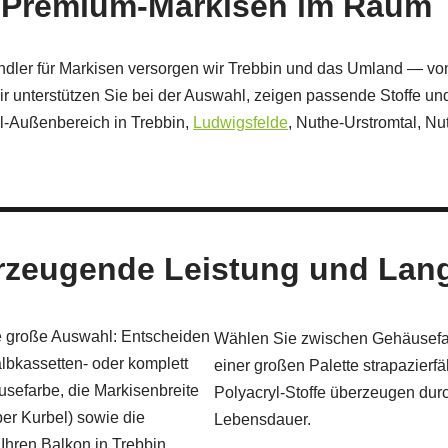
für Premium‑Markisen im Raum
dler für Markisen versorgen wir Trebbin und das Umland — von
 unterstützen Sie bei der Auswahl, zeigen passende Stoffe un
hl-Außenbereich in Trebbin,
Ludwigsfelde
, Nuthe-Urstromtal, N
erzeugende Leistung und Lang
e große Auswahl: Entscheiden
Wählen Sie zwischen Gehäusefar
lbkassetten- oder komplett
einer großen Palette strapazierf
sefarbe, die Markisenbreite
Polyacryl‑Stoffe überzeugen durc
per Kurbel) sowie die
Lebensdauer.
Ihren Balkon in Trebbin.