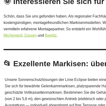
🌞 Interessieren Sie sich 
Schön, dass Sie uns gefunden haben. Als regionaler Fachhän
kostengünstigen, montagefreundlichen Markisenmodellen. Wir
vermitteln erfahrene Montagepartner. So entsteht ein Wohlfü
Michendorf
,
Zossen
und
Beelitz
.
📂 Exzellente Markisen: üb
Unsere Sonnenschutzlösungen der Linie Eclipse bieten ein
Sie sich für bewährte Gelenkarmmarkisen, platzsparende Ha
geschützte Vollkassettenmarkisen. Bestimmen Sie die Gehäu
(von 2 bis 5,6 m), den gewünschten Antrieb (elektrisch oder 
Ausstattung — individuell abgestimmt auf Ihre Terrasse oder 