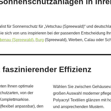
r Sonnenschutzanlagen in Ihr
zialist für Sonnenschutz für „Vetschau (Spreewald)“ und deutsch
Sie sich von uns inspirieren bei der passenden Entscheidung Ihr
benau (Spreewald)
,
Burg
(Spreewald), Werben, Calau oder S
faszinierender Effizienz
eten Ihnen optimale
Wählen Sie zwischen Gehäusevari
hutzarten, von der
großen Auswahl moderner pflegel
 Komplettmarkise.
Polyacryl Textilien glänzen mit 
(flexibel anpassbar), den
und ansprechenden Mustern.