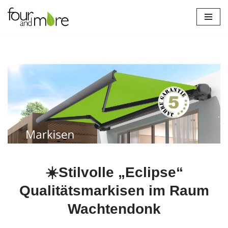
Zum
Inhalt
springen
☀️Stilvolle „Eclipse“
Qualitätsmarkisen im Raum
Wachtendonk