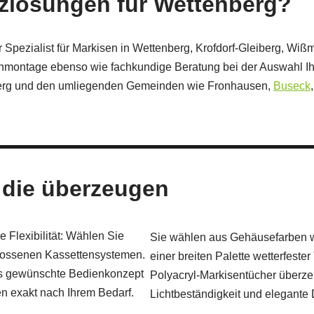
zlösungen für Wettenberg?
er Spezialist für Markisen in Wettenberg, Krofdorf-Gleiberg, W
enmontage ebenso wie fachkundige Beratung bei der Auswahl Ih
berg und den umliegenden Gemeinden wie Fronhausen,
Buseck
 die überzeugen
Flexibilität: Wählen Sie
Sie wählen aus Gehäusefarben w
lossenen Kassettensystemen.
einer breiten Palette wetterfeste
as gewünschte Bedienkonzept
Polyacryl‑Markisentücher überze
en exakt nach Ihrem Bedarf.
Lichtbeständigkeit und elegante D