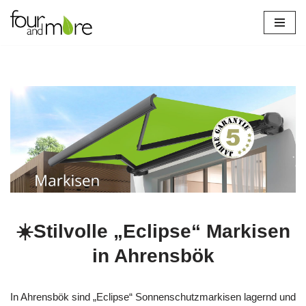
Zum
Inhalt
springen
☀️Stilvolle „Eclipse“ Markisen
in Ahrensbök
In Ahrensbök sind „Eclipse“ Sonnenschutzmarkisen lagernd und