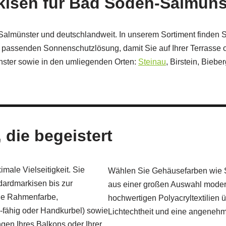
kisen für Bad Soden-Salmüns
Salmünster und deutschlandweit. In unserem Sortiment finden S
er passenden Sonnenschutzlösung, damit Sie auf Ihrer Terrass
nster sowie in den umliegenden Orten:
Steinau
, Birstein, Bieb
 die begeistert
ale Vielseitigkeit. Sie
Wählen Sie Gehäusefarben wie Sc
dardmarkisen bis zur
aus einer großen Auswahl modern
Sie Rahmenfarbe,
hochwertigen Polyacryltextilien 
e‑fähig oder Handkurbel) sowie
Lichtechtheit und eine angenehm
gen Ihres Balkons oder Ihrer