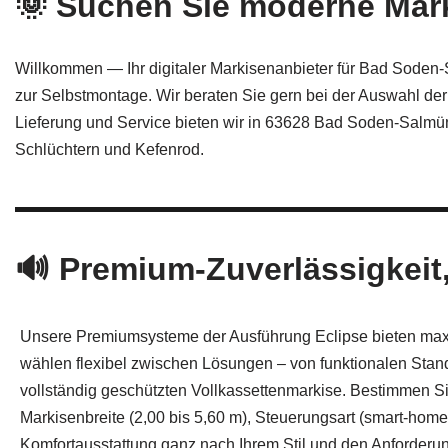
🌞 Suchen Sie moderne Mar
Willkommen — Ihr digitaler Markisenanbieter für Bad Soden-
zur Selbstmontage. Wir beraten Sie gern bei der Auswahl d
Lieferung und Service bieten wir in 63628 Bad Soden-Salmü
Schlüchtern und Kefenrod.
🔊 Premium-Zuverlässigkeit,
Unsere Premiumsysteme der Ausführung Eclipse bieten maxim
wählen flexibel zwischen Lösungen – von funktionalen Stan
vollständig geschützten Vollkassettenmarkise. Bestimmen 
Markisenbreite (2,00 bis 5,60 m), Steuerungsart (smart‑hom
Komfortausstattung ganz nach Ihrem Stil und den Anforderun