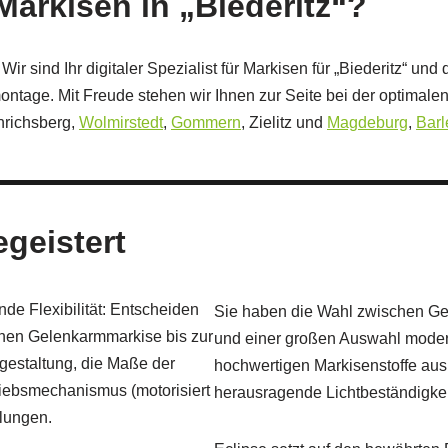
 Markisen in „Biederitz“?
 sind Ihr digitaler Spezialist für Markisen für „Biederitz“ und
ontage. Mit Freude stehen wir Ihnen zur Seite bei der optimale
nrichsberg,
Wolmirstedt
,
Gommern
, Zielitz und
Magdeburg
,
Bar
egeistert
de Flexibilität: Entscheiden
Sie haben die Wahl zwischen Ge
ffenen Gelenkarmmarkise bis zur
und einer großen Auswahl modern
gestaltung, die Maße der
hochwertigen Markisenstoffe aus
iebsmechanismus (motorisiert
herausragende Lichtbeständigkei
llungen.