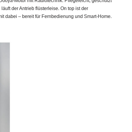
Dooya-Motor mit Radiotechnik: Pflegeleicht, geschützt
uft der Antrieb flüsterleise. On top ist der
t dabei – bereit für Fernbedienung und Smart-Home.