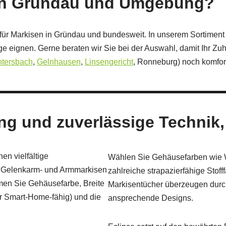
 in Gründau und Umgebung?
für Markisen in Gründau und bundesweit. In unserem Sortiment f
e eignen. Gerne beraten wir Sie bei der Auswahl, damit Ihr Z
tersbach
,
Gelnhausen
,
Linsengericht
, Ronneburg) noch komfort
ng und zuverlässige Technik,
en vielfältige
Wählen Sie Gehäusefarben wie W
n Gelenkarm- und Armmarkisen
zahlreiche strapazierfähige Stof
mmen Sie Gehäusefarbe, Breite
Markisentücher überzeugen durch
er Smart‑Home‑fähig) und die
ansprechende Designs.