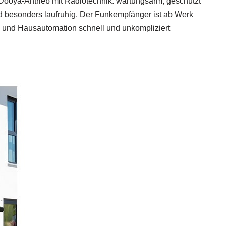
 Dooya-Antrieb mit Radiotechnik: wartungsarm, geschützt
 besonders laufruhig. Der Funkempfänger ist ab Werk
g und Hausautomation schnell und unkompliziert