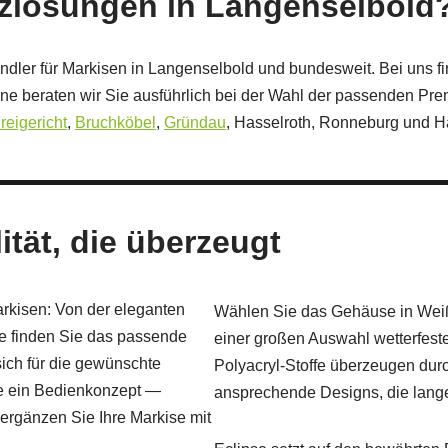
zlösungen in Langenselbold
ndler für Markisen in Langenselbold und bundesweit. Bei uns 
ne beraten wir Sie ausführlich bei der Wahl der passenden Pr
reigericht
,
Bruchköbel
,
Gründau
, Hasselroth, Ronneburg und H
tät, die überzeugt
arkisen: Von der eleganten
Wählen Sie das Gehäuse in Weiß,
e finden Sie das passende
einer großen Auswahl wetterfeste
sich für die gewünschte
Polyacryl-Stoffe überzeugen durc
ie ein Bedienkonzept —
ansprechende Designs, die lange
ergänzen Sie Ihre Markise mit