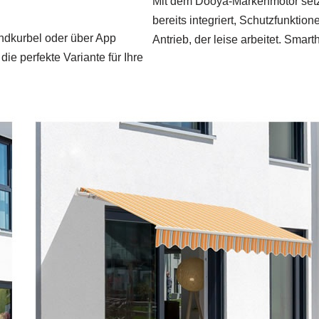
Mit dem Dooya-Markenmotor setzt 
bereits integriert, Schutzfunkti
andkurbel oder über App
Antrieb, der leise arbeitet. Smart
ie perfekte Variante für Ihre