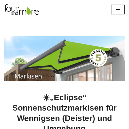
Zum
Inhalt
springen
☀️„Eclipse“
Sonnenschutzmarkisen für
Wennigsen (Deister) und
Umgebung