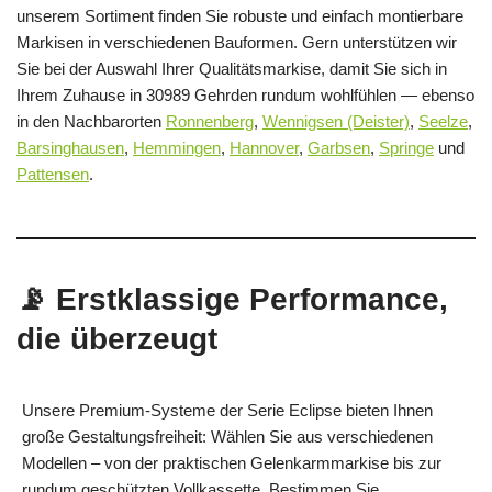
unserem Sortiment finden Sie robuste und einfach montierbare
Markisen in verschiedenen Bauformen. Gern unterstützen wir
Sie bei der Auswahl Ihrer Qualitätsmarkise, damit Sie sich in
Ihrem Zuhause in 30989 Gehrden rundum wohlfühlen — ebenso
in den Nachbarorten
Ronnenberg
,
Wennigsen (Deister)
,
Seelze
,
Barsinghausen
,
Hemmingen
,
Hannover
,
Garbsen
,
Springe
und
Pattensen
.
📡 Erstklassige Performance,
die überzeugt
Unsere Premium-Systeme der Serie Eclipse bieten Ihnen
große Gestaltungsfreiheit: Wählen Sie aus verschiedenen
Modellen – von der praktischen Gelenkarmmarkise bis zur
rundum geschützten Vollkassette. Bestimmen Sie