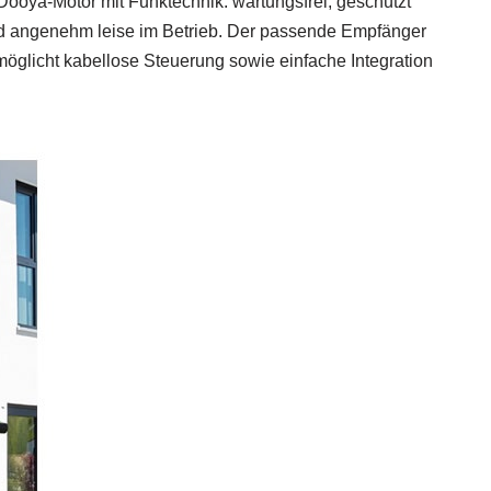
Dooya‑Motor mit Funktechnik: wartungsfrei, geschützt
d angenehm leise im Betrieb. Der passende Empfänger
möglicht kabellose Steuerung sowie einfache Integration